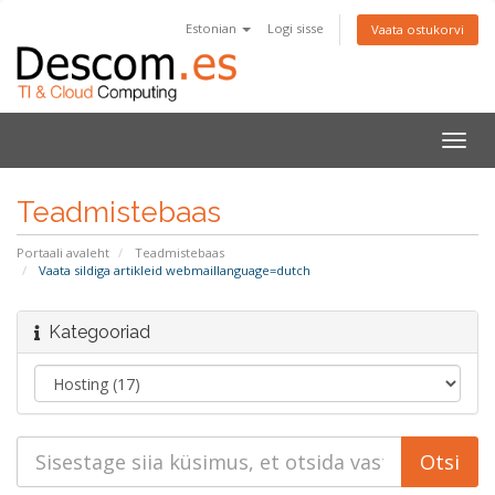
Estonian
Logi sisse
Vaata ostukorvi
Lülit
navig
Teadmistebaas
Portaali avaleht
Teadmistebaas
Vaata sildiga artikleid webmaillanguage=dutch
Kategooriad