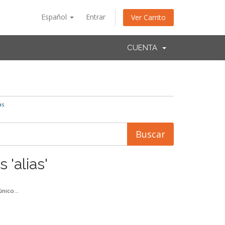
Español
Entrar
Ver Carrito
CUENTA
as
 'alias'
nico...