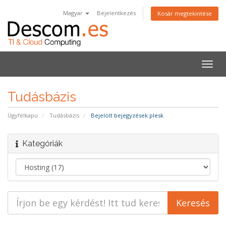
Magyar
Bejelentkezés
Kosár megtekintése
Váltá
a
navig
Tudásbázis
Ügyfélkapu
Tudásbázis
Bejelölt bejegyzések plesk
Kategóriák