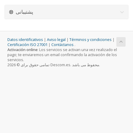
پشتیبانی
Datos identificativos
|
Aviso legal
|
Términos y condiciones
|
Certificación ISO 27001
|
Contáctanos
.
Activación online
: Los servicios se activan una vez realizado el
pago; te enviaremos un email confirmando la activación de los
servicios.
تمامی حقوق برای © 2026 Descom.es. محفوط می باشد.