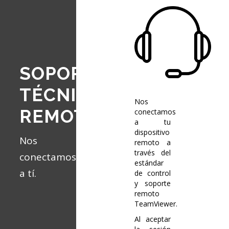
SOPORTE
TÉCNICO
Nos
REMOTO
conectamos
a tu
dispositivo
Nos
remoto a
través del
conectamos
estándar
a tí.
de control
y soporte
remoto
TeamViewer.
Al aceptar