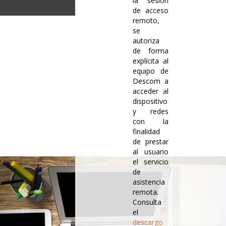
la sesión
de acceso
remoto,
se
autoriza
de forma
explícita al
equipo de
Descom a
acceder al
dispositivo
y redes
con la
finalidad
de prestar
al usuario
el servicio
de
asistencia
remota.
Consulta
el
descargo