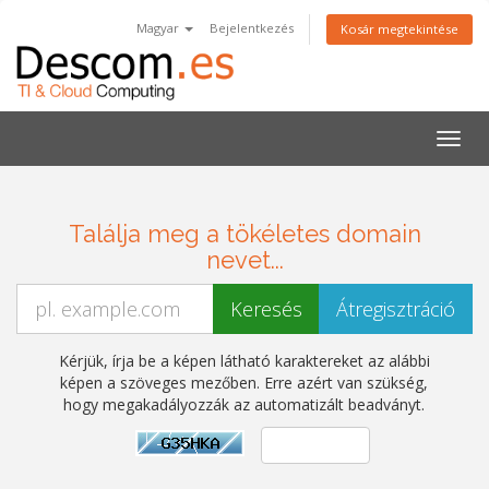
Magyar
Bejelentkezés
Kosár megtekintése
Váltá
a
navig
Találja meg a tökéletes domain
nevet...
Kérjük, írja be a képen látható karaktereket az alábbi
képen a szöveges mezőben. Erre azért van szükség,
hogy megakadályozzák az automatizált beadványt.