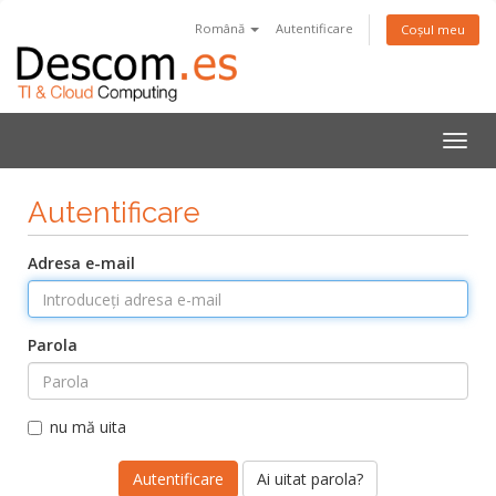
Română
Autentificare
Coșul meu
Navi
Togg
Autentificare
Adresa e-mail
Parola
nu mă uita
Ai uitat parola?